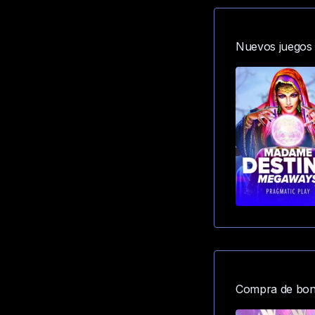
Nuevos juegos
Compra de boni