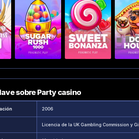
clave sobre Party casino
ación
2006
Licencia de la UK Gambling Commission y G