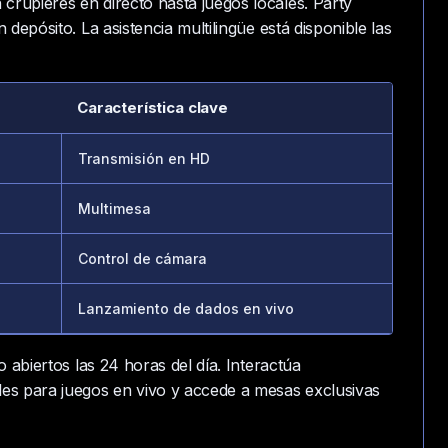
crupieres en directo hasta juegos locales. Party
depósito. La asistencia multilingüe está disponible las
Característica clave
Transmisión en HD
Multimesa
Control de cámara
Lanzamiento de dados en vivo
 abiertos las 24 horas del día. Interactúa
les para juegos en vivo y accede a mesas exclusivas