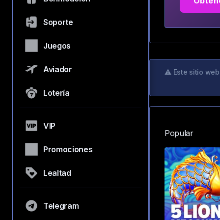
Obtene
Soporte
Juegos
Aviador
⚠ Este sitio web
Lotería
VIP
Popular
Promociones
Lealtad
Telegram